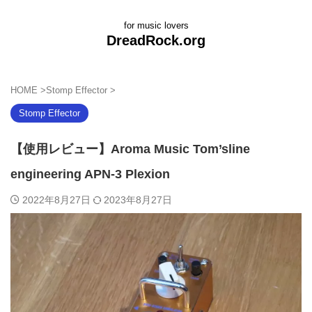
for music lovers
DreadRock.org
HOME
>
Stomp Effector
>
Stomp Effector
【使用レビュー】Aroma Music Tom’sline
engineering APN-3 Plexion
2022年8月27日
2023年8月27日