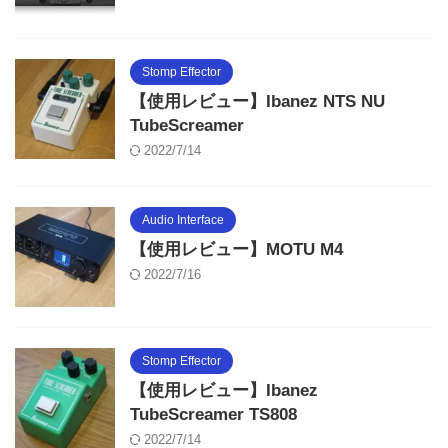
Stomp Effector
【使用レビュー】Ibanez NTS NU
TubeScreamer
2022/7/14
Audio Interface
【使用レビュー】MOTU M4
2022/7/16
Stomp Effector
【使用レビュー】Ibanez
TubeScreamer TS808
2022/7/14