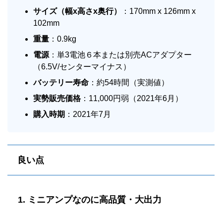
サイズ（幅
x
高さ
x
奥行）
：170mm x 126mm x
102mm
重量
：0.9kg
電源
：単3電池６本または別売ACアダプター
（6.5V/センターマイナス）
バッテリー寿命
：約54時間（実測値）
実勢販売価格
：11,000円弱（2021年6月）
購入時期
：2021年7月
良い点
1. ミニアンプなのに高品質・大出力