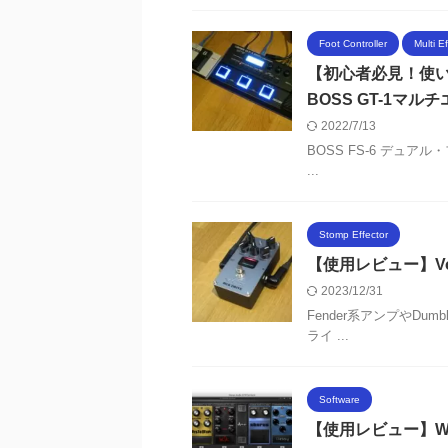
Foot Controller
Multi E
【初心者必見！使い方
BOSS GT-1マ
2022/7/13
BOSS FS-6 デュア
...
Stomp Effector
【使用レビュー】Vox S
2023/12/31
Fender系アンプやDu
ライ ...
Software
【使用レビュー】Wav