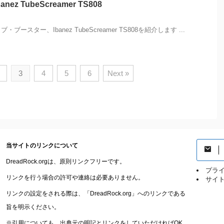
z TubeScreamer TS808
ースター、Ibanez TubeScreamer TS808を紹介します ...
3
4
5
6
Next »
当サイトのリンクについて
DreadRock.orgは、原則リンクフリーです。
プラ
リンクを行う場合の許可や連絡は必要ありません。
サイ
リンクの設定をされる際は、「DreadRock.org」へのリンクである
旨を明示ください。
※引用についても、出典元の明記とリンクをしていただければOK