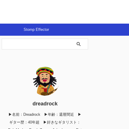
Stomp Effector
dreadrock
▶︎名前：Dreadrock ▶︎年齢：還暦間近 ▶︎
ギター歴：40年超 ▶︎好きなギタリスト：