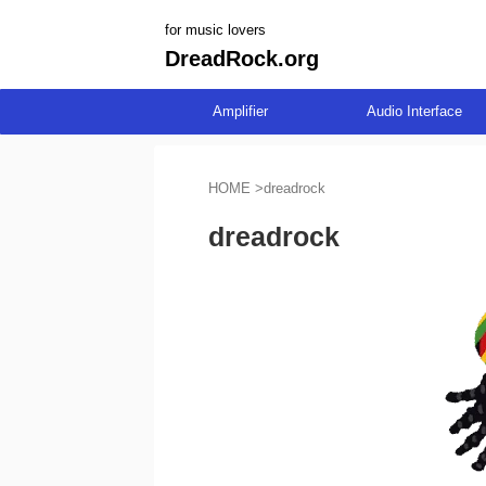
for music lovers
DreadRock.org
Amplifier
Audio Interface
HOME
>
dreadrock
dreadrock