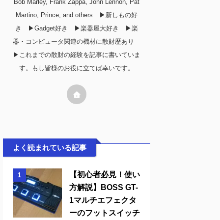
Bob Marley, Frank Zappa, John Lennon, Pat
Martino, Prince, and others ▶︎新しもの好
き ▶︎Gadget好き ▶︎楽器屋大好き ▶︎楽
器・コンピュータ関連の機材に散財歴あり
▶︎これまでの散財の経験を記事に書いていま
す。もし皆様のお役に立てば幸いです。
よく読まれている記事
【初心者必見！使い
1
方解説】BOSS GT-
1マルチエフェクタ
ーのフットスイッチ