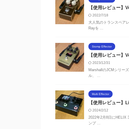
【使用レビュー】Vemu
2022/7/18
大人気のトランスペアレン
Rayを ...
Stomp Effector
【使用レビュー】Vox C
2023/12/31
MarshallのJCMシ
ル、 ...
Multi Effector
【使用レビュー】Lin
2024/2/12
2022年2月8日にHEL
ンプ ...