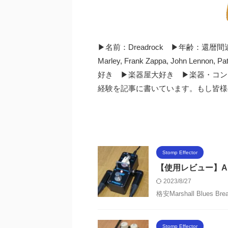
▶︎名前：Dreadrock ▶︎年齢：還
Marley, Frank Zappa, John Lennon,
好き ▶︎楽器屋大好き ▶︎楽器・コ
経験を記事に書いています。もし皆様
Stomp Effector
【使用レビュー】Aroma M
2023/8/27
格安Marshall Blues Br
Stomp Effector