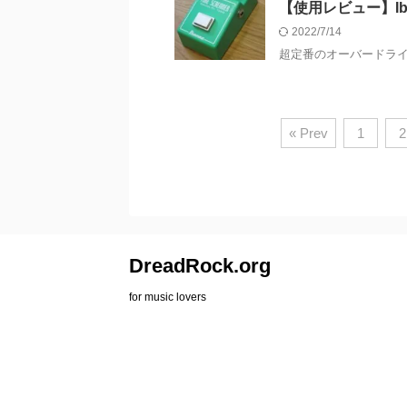
【使用レビュー】Ibane
2022/7/14
超定番のオーバードライブ・ブ
« Prev
1
2
DreadRock.org
for music lovers