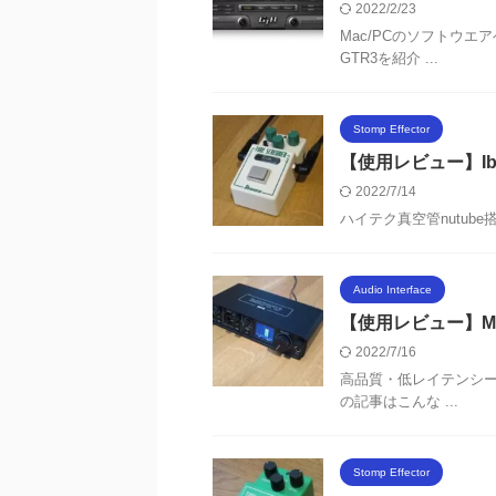
2022/2/23
Mac/PCのソフトウエ
GTR3を紹介 ...
Stomp Effector
【使用レビュー】Ibane
2022/7/14
ハイテク真空管nutube搭載の
Audio Interface
【使用レビュー】MO
2022/7/16
高品質・低レイテンシー
の記事はこんな ...
Stomp Effector